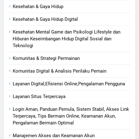
Kesehatan & Gaya Hidup
Kesehatan & Gaya Hidup Digital
Kesehatan Mental Game dan Psikologi Lifestyle dan
Hiburan Keseimbangan Hidup Digital Sosial dan
Teknologi
Komunitas & Strategi Permainan
Komunitas Digital & Analisis Perilaku Pemain
Layanan Digital,Efisiensi Online,Pengalaman Pengguna
Layanan Situs Terpercaya
Login Aman, Panduan Pemula, Sistem Stabil, Akses Link
Terpercaya, Tips Bermain Online, Keamanan Akun,
Pengalaman Bermain Optimal
Manajemen Akses dan Keamanan Akun