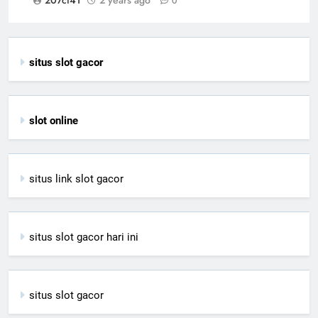
207cf41
2 years ago
0
situs slot gacor
slot online
situs link slot gacor
situs slot gacor hari ini
situs slot gacor