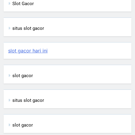
Slot Gacor
situs slot gacor
slot gacor hari ini
slot gacor
situs slot gacor
slot gacor