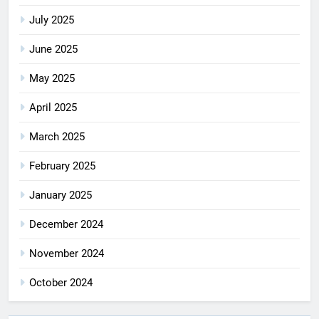
July 2025
June 2025
May 2025
April 2025
March 2025
February 2025
January 2025
December 2024
November 2024
October 2024