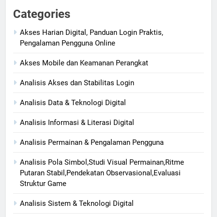
Categories
Akses Harian Digital, Panduan Login Praktis,
Pengalaman Pengguna Online
Akses Mobile dan Keamanan Perangkat
Analisis Akses dan Stabilitas Login
Analisis Data & Teknologi Digital
Analisis Informasi & Literasi Digital
Analisis Permainan & Pengalaman Pengguna
Analisis Pola Simbol,Studi Visual Permainan,Ritme
Putaran Stabil,Pendekatan Observasional,Evaluasi
Struktur Game
Analisis Sistem & Teknologi Digital