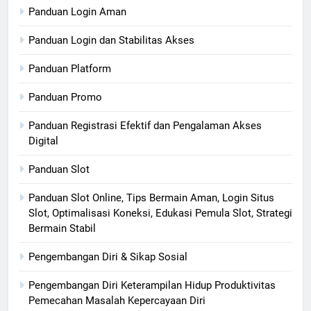
Panduan Login Aman
Panduan Login dan Stabilitas Akses
Panduan Platform
Panduan Promo
Panduan Registrasi Efektif dan Pengalaman Akses
Digital
Panduan Slot
Panduan Slot Online, Tips Bermain Aman, Login Situs
Slot, Optimalisasi Koneksi, Edukasi Pemula Slot, Strategi
Bermain Stabil
Pengembangan Diri & Sikap Sosial
Pengembangan Diri Keterampilan Hidup Produktivitas
Pemecahan Masalah Kepercayaan Diri