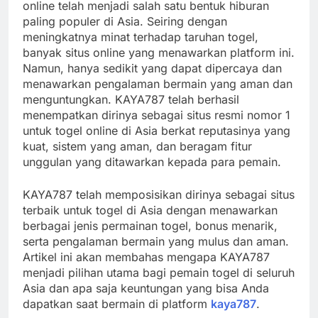
online telah menjadi salah satu bentuk hiburan
paling populer di Asia. Seiring dengan
meningkatnya minat terhadap taruhan togel,
banyak situs online yang menawarkan platform ini.
Namun, hanya sedikit yang dapat dipercaya dan
menawarkan pengalaman bermain yang aman dan
menguntungkan. KAYA787 telah berhasil
menempatkan dirinya sebagai situs resmi nomor 1
untuk togel online di Asia berkat reputasinya yang
kuat, sistem yang aman, dan beragam fitur
unggulan yang ditawarkan kepada para pemain.
KAYA787 telah memposisikan dirinya sebagai situs
terbaik untuk togel di Asia dengan menawarkan
berbagai jenis permainan togel, bonus menarik,
serta pengalaman bermain yang mulus dan aman.
Artikel ini akan membahas mengapa KAYA787
menjadi pilihan utama bagi pemain togel di seluruh
Asia dan apa saja keuntungan yang bisa Anda
dapatkan saat bermain di platform
kaya787
.