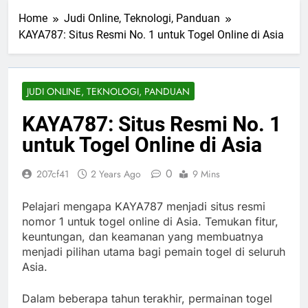
Home
Judi Online, Teknologi, Panduan
KAYA787: Situs Resmi No. 1 untuk Togel Online di Asia
JUDI ONLINE, TEKNOLOGI, PANDUAN
KAYA787: Situs Resmi No. 1
untuk Togel Online di Asia
0
207cf41
2 Years Ago
9 Mins
Pelajari mengapa KAYA787 menjadi situs resmi
nomor 1 untuk togel online di Asia. Temukan fitur,
keuntungan, dan keamanan yang membuatnya
menjadi pilihan utama bagi pemain togel di seluruh
Asia.
Dalam beberapa tahun terakhir, permainan togel