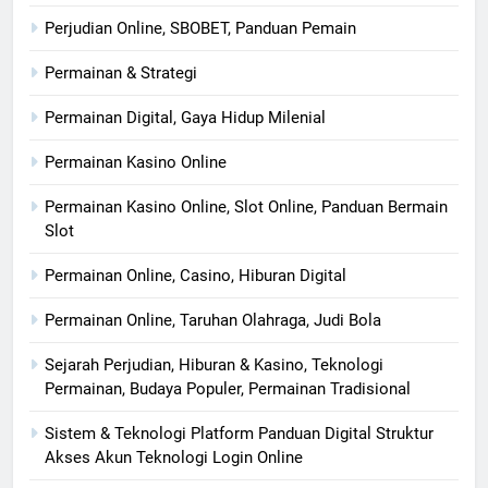
Perjudian Online, SBOBET, Panduan Pemain
Permainan & Strategi
Permainan Digital, Gaya Hidup Milenial
Permainan Kasino Online
Permainan Kasino Online, Slot Online, Panduan Bermain
Slot
Permainan Online, Casino, Hiburan Digital
Permainan Online, Taruhan Olahraga, Judi Bola
Sejarah Perjudian, Hiburan & Kasino, Teknologi
Permainan, Budaya Populer, Permainan Tradisional
Sistem & Teknologi Platform Panduan Digital Struktur
Akses Akun Teknologi Login Online