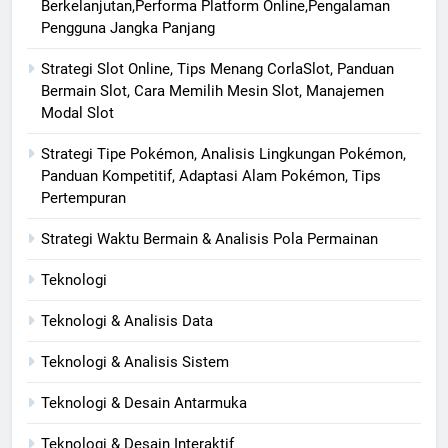
Berkelanjutan,Performa Platform Online,Pengalaman
Pengguna Jangka Panjang
Strategi Slot Online, Tips Menang CorlaSlot, Panduan
Bermain Slot, Cara Memilih Mesin Slot, Manajemen
Modal Slot
Strategi Tipe Pokémon, Analisis Lingkungan Pokémon,
Panduan Kompetitif, Adaptasi Alam Pokémon, Tips
Pertempuran
Strategi Waktu Bermain & Analisis Pola Permainan
Teknologi
Teknologi & Analisis Data
Teknologi & Analisis Sistem
Teknologi & Desain Antarmuka
Teknologi & Desain Interaktif