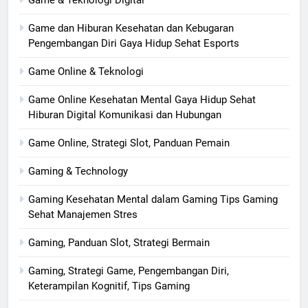
Game & Teknologi Digital
Game dan Hiburan Kesehatan dan Kebugaran
Pengembangan Diri Gaya Hidup Sehat Esports
Game Online & Teknologi
Game Online Kesehatan Mental Gaya Hidup Sehat
Hiburan Digital Komunikasi dan Hubungan
Game Online, Strategi Slot, Panduan Pemain
Gaming & Technology
Gaming Kesehatan Mental dalam Gaming Tips Gaming
Sehat Manajemen Stres
Gaming, Panduan Slot, Strategi Bermain
Gaming, Strategi Game, Pengembangan Diri,
Keterampilan Kognitif, Tips Gaming