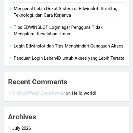
Mengenal Lebih Dekat Sistem di Edwinslot: Struktur,
Teknologi, dan Cara Kerjanya
Tips EDWINSLOT Login agar Pengguna Tidak
Mengalami Kesalahan Umum
Login Edwinslot dan Tips Menghindari Gangguan Akses
Panduan Login Lebah4D untuk Akses yang Lebih Tertata
Recent Comments
A WordPress Commenter
on
Hello world!
Archives
July 2026