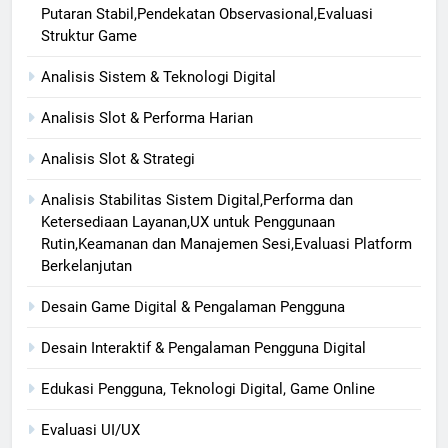
Putaran Stabil,Pendekatan Observasional,Evaluasi
Struktur Game
Analisis Sistem & Teknologi Digital
Analisis Slot & Performa Harian
Analisis Slot & Strategi
Analisis Stabilitas Sistem Digital,Performa dan
Ketersediaan Layanan,UX untuk Penggunaan
Rutin,Keamanan dan Manajemen Sesi,Evaluasi Platform
Berkelanjutan
Desain Game Digital & Pengalaman Pengguna
Desain Interaktif & Pengalaman Pengguna Digital
Edukasi Pengguna, Teknologi Digital, Game Online
Evaluasi UI/UX