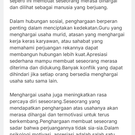
seperti ini membuat seseorang merasa dihargai
dan dilihat sebagai manusia yang berjuang.
Dalam hubungan sosial, penghargaan berperan
penting dalam menciptakan kedekatan.Guru yang
menghargai usaha murid, atasan yang menghargai
kerja keras karyawan, atau sahabat yang
memahami perjuangan rekannya dapat
membangun hubungan lebih kuat.Apresiasi
sederhana mampu membuat seseorang merasa
diterima dan didukung.Banyak konflik yang dapat
dihindari jika setiap orang bersedia menghargai
usaha satu sama lain.
Menghargai usaha juga meningkatkan rasa
percaya diri seseorang.Seseorang yang
mendapatkan penghargaan atas usahanya akan
merasa dihargai dan termotivasi untuk terus
berkembang.Penghargaan membuat seseorang
sadar bahwa perjuangannya tidak sia-sia.Dalam
psikologi motivasi, apresiasi adalah salah satu