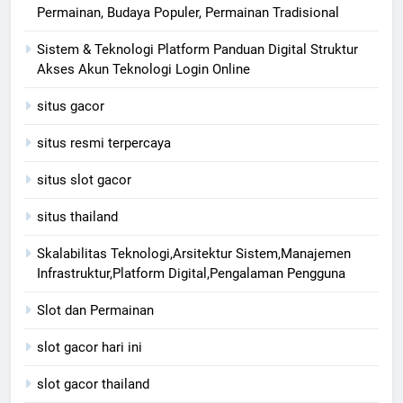
Permainan, Budaya Populer, Permainan Tradisional
Sistem & Teknologi Platform Panduan Digital Struktur
Akses Akun Teknologi Login Online
situs gacor
situs resmi terpercaya
situs slot gacor
situs thailand
Skalabilitas Teknologi,Arsitektur Sistem,Manajemen
Infrastruktur,Platform Digital,Pengalaman Pengguna
Slot dan Permainan
slot gacor hari ini
slot gacor thailand