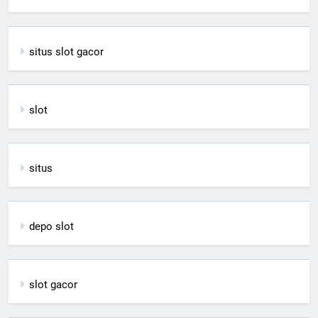
situs slot gacor
slot
situs
depo slot
slot gacor