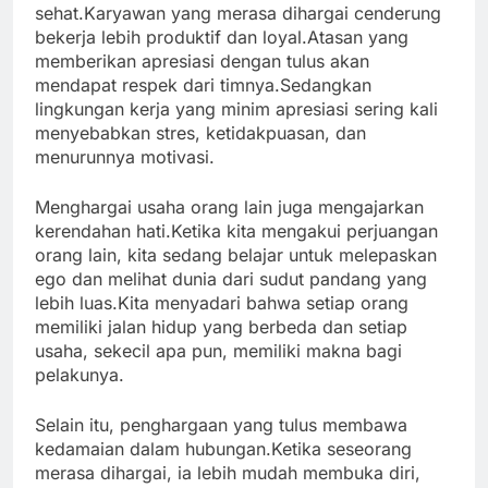
sehat.Karyawan yang merasa dihargai cenderung
bekerja lebih produktif dan loyal.Atasan yang
memberikan apresiasi dengan tulus akan
mendapat respek dari timnya.Sedangkan
lingkungan kerja yang minim apresiasi sering kali
menyebabkan stres, ketidakpuasan, dan
menurunnya motivasi.
Menghargai usaha orang lain juga mengajarkan
kerendahan hati.Ketika kita mengakui perjuangan
orang lain, kita sedang belajar untuk melepaskan
ego dan melihat dunia dari sudut pandang yang
lebih luas.Kita menyadari bahwa setiap orang
memiliki jalan hidup yang berbeda dan setiap
usaha, sekecil apa pun, memiliki makna bagi
pelakunya.
Selain itu, penghargaan yang tulus membawa
kedamaian dalam hubungan.Ketika seseorang
merasa dihargai, ia lebih mudah membuka diri,