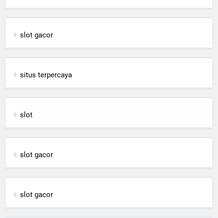
slot gacor
situs terpercaya
slot
slot gacor
slot gacor