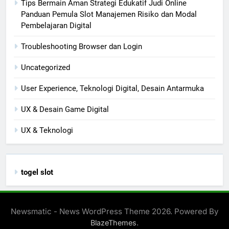
Tips Bermain Aman Strategi Edukatif Judi Online
Panduan Pemula Slot Manajemen Risiko dan Modal
Pembelajaran Digital
Troubleshooting Browser dan Login
Uncategorized
User Experience, Teknologi Digital, Desain Antarmuka
UX & Desain Game Digital
UX & Teknologi
togel slot
Newsmatic - News WordPress Theme 2026. Powered By
.
BlazeThemes