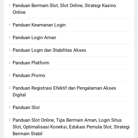
Panduan Bermain Slot, Slot Online, Strategi Kasino
Online
Panduan Keamanan Login
Panduan Login Aman
Panduan Login dan Stabilitas Akses
Panduan Platform
Panduan Promo
Panduan Registrasi Efektif dan Pengalaman Akses
Digital
Panduan Slot
Panduan Slot Online, Tips Bermain Aman, Login Situs
Slot, Optimalisasi Koneksi, Edukasi Pemula Slot, Strategi
Bermain Stabil