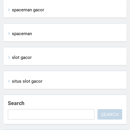
spaceman gacor
spaceman
slot gacor
situs slot gacor
Search
SEARCH