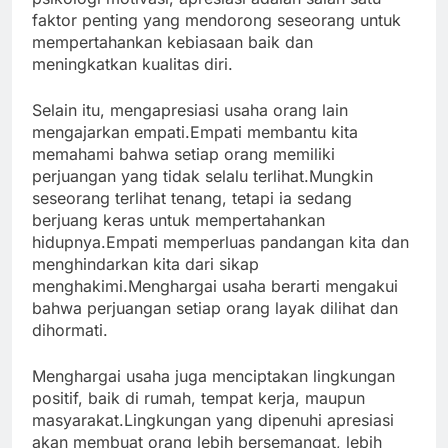
faktor penting yang mendorong seseorang untuk
mempertahankan kebiasaan baik dan
meningkatkan kualitas diri.
Selain itu, mengapresiasi usaha orang lain
mengajarkan empati.Empati membantu kita
memahami bahwa setiap orang memiliki
perjuangan yang tidak selalu terlihat.Mungkin
seseorang terlihat tenang, tetapi ia sedang
berjuang keras untuk mempertahankan
hidupnya.Empati memperluas pandangan kita dan
menghindarkan kita dari sikap
menghakimi.Menghargai usaha berarti mengakui
bahwa perjuangan setiap orang layak dilihat dan
dihormati.
Menghargai usaha juga menciptakan lingkungan
positif, baik di rumah, tempat kerja, maupun
masyarakat.Lingkungan yang dipenuhi apresiasi
akan membuat orang lebih bersemangat, lebih