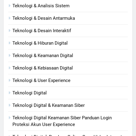
Teknologi & Analisis Sistem
Teknologi & Desain Antarmuka
Teknologi & Desain Interaktif
Teknologi & Hiburan Digital
Teknologi & Keamanan Digital
Teknologi & Kebiasaan Digital
Teknologi & User Experience
Teknologi Digital
Teknologi Digital & Keamanan Siber
Teknologi Digital Keamanan Siber Panduan Login
Proteksi Akun User Experience