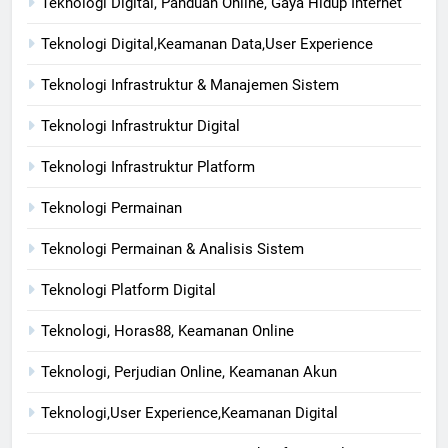
Teknologi Digital, Panduan Online, Gaya Hidup Internet
Teknologi Digital,Keamanan Data,User Experience
Teknologi Infrastruktur & Manajemen Sistem
Teknologi Infrastruktur Digital
Teknologi Infrastruktur Platform
Teknologi Permainan
Teknologi Permainan & Analisis Sistem
Teknologi Platform Digital
Teknologi, Horas88, Keamanan Online
Teknologi, Perjudian Online, Keamanan Akun
Teknologi,User Experience,Keamanan Digital