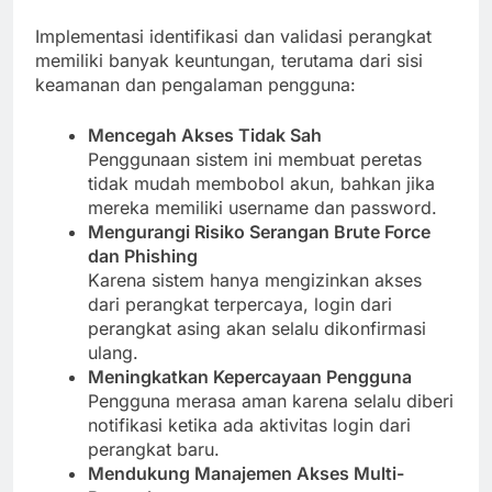
Implementasi identifikasi dan validasi perangkat
memiliki banyak keuntungan, terutama dari sisi
keamanan dan pengalaman pengguna:
Mencegah Akses Tidak Sah
Penggunaan sistem ini membuat peretas
tidak mudah membobol akun, bahkan jika
mereka memiliki username dan password.
Mengurangi Risiko Serangan Brute Force
dan Phishing
Karena sistem hanya mengizinkan akses
dari perangkat terpercaya, login dari
perangkat asing akan selalu dikonfirmasi
ulang.
Meningkatkan Kepercayaan Pengguna
Pengguna merasa aman karena selalu diberi
notifikasi ketika ada aktivitas login dari
perangkat baru.
Mendukung Manajemen Akses Multi-