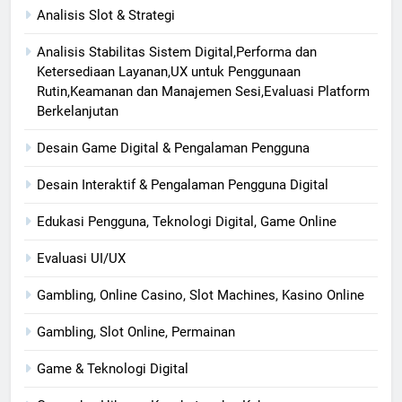
Analisis Slot & Strategi
Analisis Stabilitas Sistem Digital,Performa dan
Ketersediaan Layanan,UX untuk Penggunaan
Rutin,Keamanan dan Manajemen Sesi,Evaluasi Platform
Berkelanjutan
Desain Game Digital & Pengalaman Pengguna
Desain Interaktif & Pengalaman Pengguna Digital
Edukasi Pengguna, Teknologi Digital, Game Online
Evaluasi UI/UX
Gambling, Online Casino, Slot Machines, Kasino Online
Gambling, Slot Online, Permainan
Game & Teknologi Digital