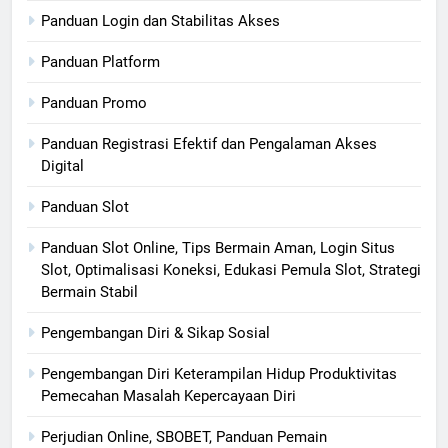
Panduan Login dan Stabilitas Akses
Panduan Platform
Panduan Promo
Panduan Registrasi Efektif dan Pengalaman Akses
Digital
Panduan Slot
Panduan Slot Online, Tips Bermain Aman, Login Situs
Slot, Optimalisasi Koneksi, Edukasi Pemula Slot, Strategi
Bermain Stabil
Pengembangan Diri & Sikap Sosial
Pengembangan Diri Keterampilan Hidup Produktivitas
Pemecahan Masalah Kepercayaan Diri
Perjudian Online, SBOBET, Panduan Pemain