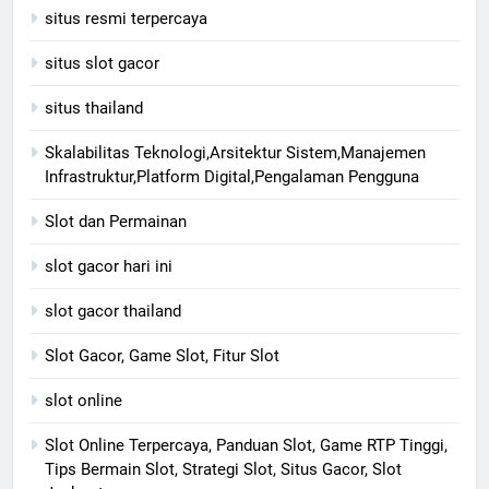
situs resmi terpercaya
situs slot gacor
situs thailand
Skalabilitas Teknologi,Arsitektur Sistem,Manajemen
Infrastruktur,Platform Digital,Pengalaman Pengguna
Slot dan Permainan
slot gacor hari ini
slot gacor thailand
Slot Gacor, Game Slot, Fitur Slot
slot online
Slot Online Terpercaya, Panduan Slot, Game RTP Tinggi,
Tips Bermain Slot, Strategi Slot, Situs Gacor, Slot