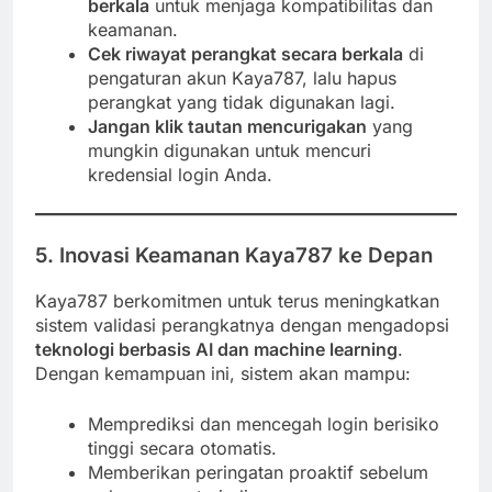
berkala
untuk menjaga kompatibilitas dan
keamanan.
Cek riwayat perangkat secara berkala
di
pengaturan akun Kaya787, lalu hapus
perangkat yang tidak digunakan lagi.
Jangan klik tautan mencurigakan
yang
mungkin digunakan untuk mencuri
kredensial login Anda.
5. Inovasi Keamanan Kaya787 ke Depan
Kaya787 berkomitmen untuk terus meningkatkan
sistem validasi perangkatnya dengan mengadopsi
teknologi berbasis AI dan machine learning
.
Dengan kemampuan ini, sistem akan mampu:
Memprediksi dan mencegah login berisiko
tinggi secara otomatis.
Memberikan peringatan proaktif sebelum