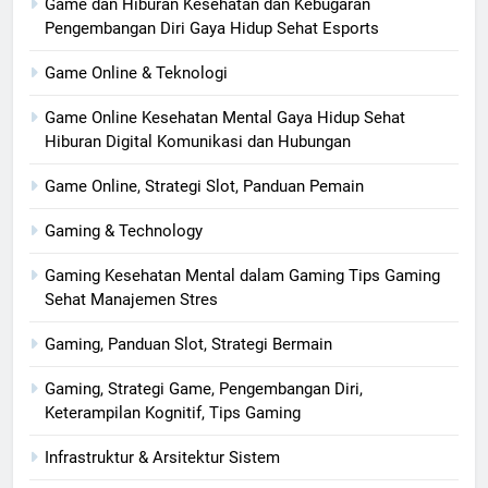
Game dan Hiburan Kesehatan dan Kebugaran
Pengembangan Diri Gaya Hidup Sehat Esports
Game Online & Teknologi
Game Online Kesehatan Mental Gaya Hidup Sehat
Hiburan Digital Komunikasi dan Hubungan
Game Online, Strategi Slot, Panduan Pemain
Gaming & Technology
Gaming Kesehatan Mental dalam Gaming Tips Gaming
Sehat Manajemen Stres
Gaming, Panduan Slot, Strategi Bermain
Gaming, Strategi Game, Pengembangan Diri,
Keterampilan Kognitif, Tips Gaming
Infrastruktur & Arsitektur Sistem