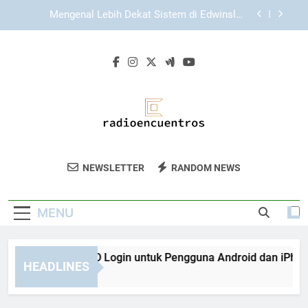
Skip
Tips EDWINSLOT Login agar Pengguna Tidak
to
Mengalami Kesalahan Umum
content
Login Edwinslot dan Tips Menghindari Gangguan
Akses
Panduan TIARA4D Login untuk Pengguna Android
dan iPhone
Mengenal Lebih Dekat Sistem di Edwinslot:
Struktur, Teknologi, dan Cara Kerjanya
Tips EDWINSLOT Login agar Pengguna Tidak
Mengalami Kesalahan Umum
Radio
Dengarkan Musik Dan Acara Menarik Di
Login Edwinslot dan Tips Menghindari Gangguan
NEWSLETTER
RANDOM NEWS
Encuentros
Akses
Radio Encuentros. Stasiun Radio Untuk
Hiburan Sepanjang Hari.
MENU
nduan TIARA4D Login untuk Pengguna Android dan iPhone
HEADLINES
Weeks Ago