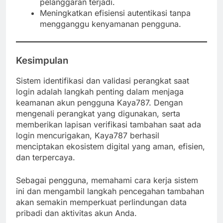
pelanggaran terjadi.
Meningkatkan efisiensi autentikasi tanpa
mengganggu kenyamanan pengguna.
Kesimpulan
Sistem identifikasi dan validasi perangkat saat
login adalah langkah penting dalam menjaga
keamanan akun pengguna Kaya787. Dengan
mengenali perangkat yang digunakan, serta
memberikan lapisan verifikasi tambahan saat ada
login mencurigakan, Kaya787 berhasil
menciptakan ekosistem digital yang aman, efisien,
dan terpercaya.
Sebagai pengguna, memahami cara kerja sistem
ini dan mengambil langkah pencegahan tambahan
akan semakin memperkuat perlindungan data
pribadi dan aktivitas akun Anda.