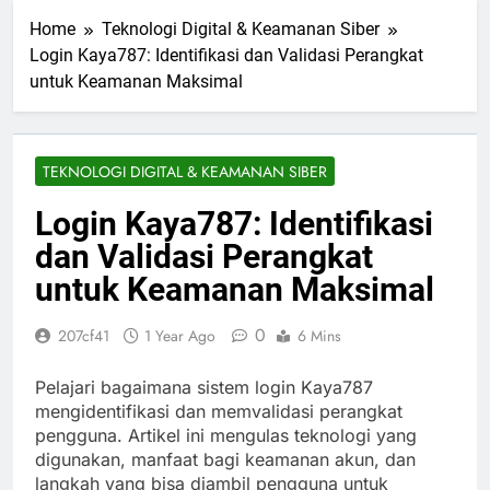
Home
Teknologi Digital & Keamanan Siber
Login Kaya787: Identifikasi dan Validasi Perangkat
untuk Keamanan Maksimal
TEKNOLOGI DIGITAL & KEAMANAN SIBER
Login Kaya787: Identifikasi
dan Validasi Perangkat
untuk Keamanan Maksimal
0
207cf41
1 Year Ago
6 Mins
Pelajari bagaimana sistem login Kaya787
mengidentifikasi dan memvalidasi perangkat
pengguna. Artikel ini mengulas teknologi yang
digunakan, manfaat bagi keamanan akun, dan
langkah yang bisa diambil pengguna untuk