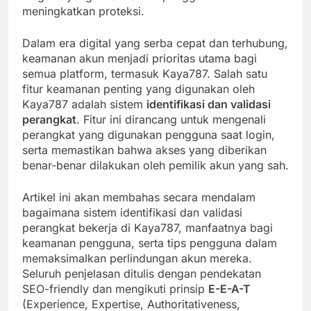
meningkatkan proteksi.
Dalam era digital yang serba cepat dan terhubung,
keamanan akun menjadi prioritas utama bagi
semua platform, termasuk Kaya787. Salah satu
fitur keamanan penting yang digunakan oleh
Kaya787 adalah sistem
identifikasi dan validasi
perangkat
. Fitur ini dirancang untuk mengenali
perangkat yang digunakan pengguna saat login,
serta memastikan bahwa akses yang diberikan
benar-benar dilakukan oleh pemilik akun yang sah.
Artikel ini akan membahas secara mendalam
bagaimana sistem identifikasi dan validasi
perangkat bekerja di Kaya787, manfaatnya bagi
keamanan pengguna, serta tips pengguna dalam
memaksimalkan perlindungan akun mereka.
Seluruh penjelasan ditulis dengan pendekatan
SEO-friendly dan mengikuti prinsip
E-E-A-T
(Experience, Expertise, Authoritativeness,