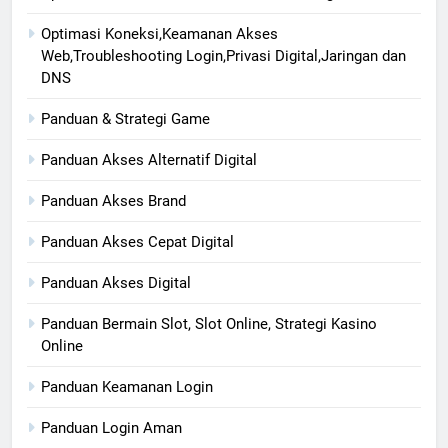
Optimasi Koneksi,Keamanan Akses
Web,Troubleshooting Login,Privasi Digital,Jaringan dan
DNS
Panduan & Strategi Game
Panduan Akses Alternatif Digital
Panduan Akses Brand
Panduan Akses Cepat Digital
Panduan Akses Digital
Panduan Bermain Slot, Slot Online, Strategi Kasino
Online
Panduan Keamanan Login
Panduan Login Aman