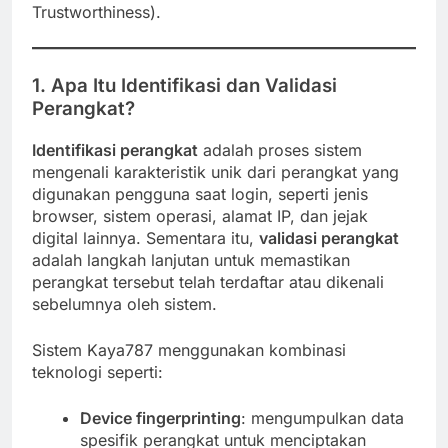
Trustworthiness).
1. Apa Itu Identifikasi dan Validasi
Perangkat?
Identifikasi perangkat
adalah proses sistem
mengenali karakteristik unik dari perangkat yang
digunakan pengguna saat login, seperti jenis
browser, sistem operasi, alamat IP, dan jejak
digital lainnya. Sementara itu,
validasi perangkat
adalah langkah lanjutan untuk memastikan
perangkat tersebut telah terdaftar atau dikenali
sebelumnya oleh sistem.
Sistem Kaya787 menggunakan kombinasi
teknologi seperti:
Device fingerprinting
: mengumpulkan data
spesifik perangkat untuk menciptakan