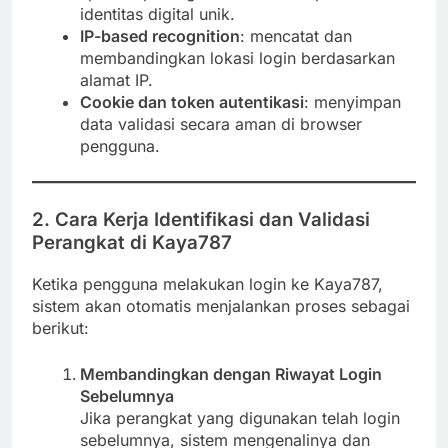
identitas digital unik.
IP-based recognition
: mencatat dan
membandingkan lokasi login berdasarkan
alamat IP.
Cookie dan token autentikasi
: menyimpan
data validasi secara aman di browser
pengguna.
2. Cara Kerja Identifikasi dan Validasi
Perangkat di Kaya787
Ketika pengguna melakukan login ke Kaya787,
sistem akan otomatis menjalankan proses sebagai
berikut:
Membandingkan dengan Riwayat Login
Sebelumnya
Jika perangkat yang digunakan telah login
sebelumnya, sistem mengenalinya dan