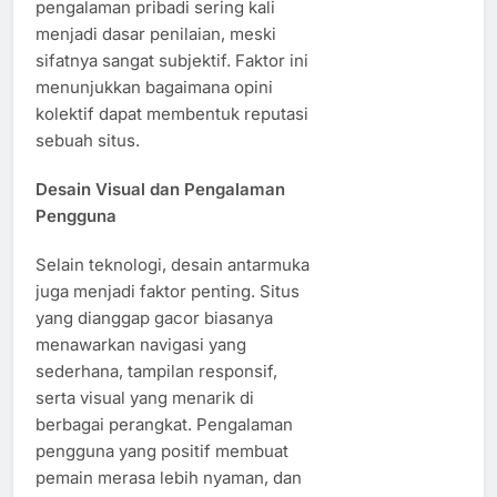
pengalaman pribadi sering kali
menjadi dasar penilaian, meski
sifatnya sangat subjektif. Faktor ini
menunjukkan bagaimana opini
kolektif dapat membentuk reputasi
sebuah situs.
Desain Visual dan Pengalaman
Pengguna
Selain teknologi, desain antarmuka
juga menjadi faktor penting. Situs
yang dianggap gacor biasanya
menawarkan navigasi yang
sederhana, tampilan responsif,
serta visual yang menarik di
berbagai perangkat. Pengalaman
pengguna yang positif membuat
pemain merasa lebih nyaman, dan