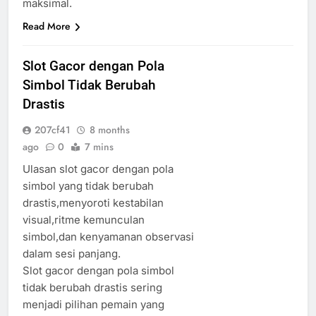
maksimal.
Read More
Slot Gacor dengan Pola
Simbol Tidak Berubah
Drastis
207cf41
8 months
ago
0
7 mins
Ulasan slot gacor dengan pola
simbol yang tidak berubah
drastis,menyoroti kestabilan
visual,ritme kemunculan
simbol,dan kenyamanan observasi
dalam sesi panjang.
Slot gacor dengan pola simbol
tidak berubah drastis sering
menjadi pilihan pemain yang