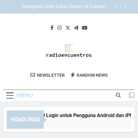
Skip
Tips EDWINSLOT Login agar Pengguna Tidak
to
Mengalami Kesalahan Umum
content
Login Edwinslot dan Tips Menghindari Gangguan
Akses
Panduan TIARA4D Login untuk Pengguna Android
dan iPhone
Mengenal Lebih Dekat Sistem di Edwinslot:
Struktur, Teknologi, dan Cara Kerjanya
Tips EDWINSLOT Login agar Pengguna Tidak
Mengalami Kesalahan Umum
Radio
Dengarkan Musik Dan Acara Menarik Di
Login Edwinslot dan Tips Menghindari Gangguan
NEWSLETTER
RANDOM NEWS
Encuentros
Akses
Radio Encuentros. Stasiun Radio Untuk
Hiburan Sepanjang Hari.
MENU
nduan TIARA4D Login untuk Pengguna Android dan iPhone
HEADLINES
Weeks Ago