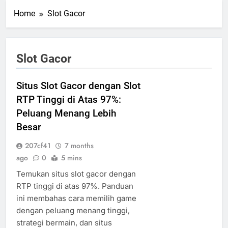
Home
Slot Gacor
Slot Gacor
Situs Slot Gacor dengan Slot
RTP Tinggi di Atas 97%:
Peluang Menang Lebih
Besar
207cf41
7 months
ago
0
5 mins
Temukan situs slot gacor dengan
RTP tinggi di atas 97%. Panduan
ini membahas cara memilih game
dengan peluang menang tinggi,
strategi bermain, dan situs