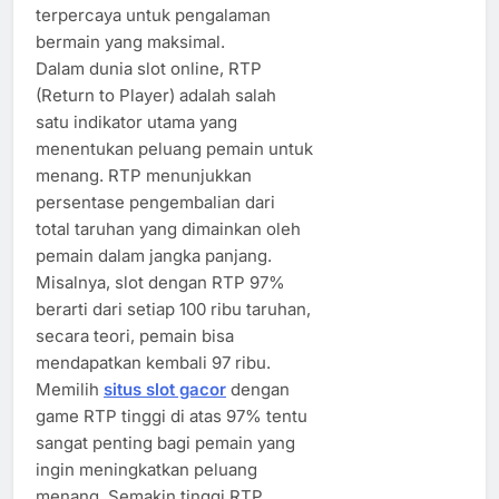
terpercaya untuk pengalaman
bermain yang maksimal.
Dalam dunia slot online, RTP
(Return to Player) adalah salah
satu indikator utama yang
menentukan peluang pemain untuk
menang. RTP menunjukkan
persentase pengembalian dari
total taruhan yang dimainkan oleh
pemain dalam jangka panjang.
Misalnya, slot dengan RTP 97%
berarti dari setiap 100 ribu taruhan,
secara teori, pemain bisa
mendapatkan kembali 97 ribu.
Memilih
situs slot gacor
dengan
game RTP tinggi di atas 97% tentu
sangat penting bagi pemain yang
ingin meningkatkan peluang
menang. Semakin tinggi RTP,