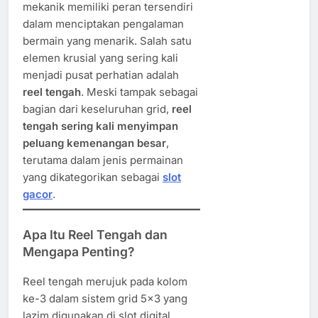
mekanik memiliki peran tersendiri
dalam menciptakan pengalaman
bermain yang menarik. Salah satu
elemen krusial yang sering kali
menjadi pusat perhatian adalah
reel tengah
. Meski tampak sebagai
bagian dari keseluruhan grid,
reel
tengah sering kali menyimpan
peluang kemenangan besar
,
terutama dalam jenis permainan
yang dikategorikan sebagai
slot
gacor
.
Apa Itu Reel Tengah dan
Mengapa Penting?
Reel tengah merujuk pada kolom
ke-3 dalam sistem grid 5×3 yang
lazim digunakan di slot digital.