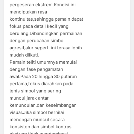
pergeseran ekstrem.Kondisi ini
menciptakan rasa
kontinuitas,sehingga pemain dapat
fokus pada detail kecil yang
berulang.Dibandingkan permainan
dengan perubahan simbol
agresif,alur seperti ini terasa lebih
mudah diikuti.
Pemain teliti umumnya memulai
dengan fase pengamatan
awal.Pada 20 hingga 30 putaran
pertama,fokus diarahkan pada
jenis simbol yang sering
muncul,jarak antar
kemunculan,dan keseimbangan
visual.Jika simbol bernilai
menengah muncul secara
konsisten dan simbol kontras
ekstrem tidak mendominasi