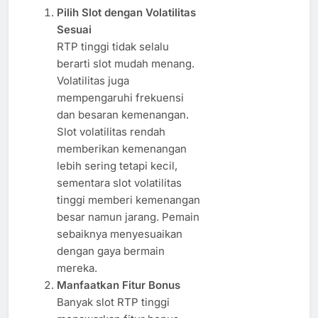
Pilih Slot dengan Volatilitas
Sesuai
RTP tinggi tidak selalu
berarti slot mudah menang.
Volatilitas juga
mempengaruhi frekuensi
dan besaran kemenangan.
Slot volatilitas rendah
memberikan kemenangan
lebih sering tetapi kecil,
sementara slot volatilitas
tinggi memberi kemenangan
besar namun jarang. Pemain
sebaiknya menyesuaikan
dengan gaya bermain
mereka.
Manfaatkan Fitur Bonus
Banyak slot RTP tinggi