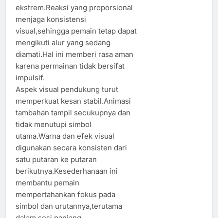
ekstrem.Reaksi yang proporsional
menjaga konsistensi
visual,sehingga pemain tetap dapat
mengikuti alur yang sedang
diamati.Hal ini memberi rasa aman
karena permainan tidak bersifat
impulsif.
Aspek visual pendukung turut
memperkuat kesan stabil.Animasi
tambahan tampil secukupnya dan
tidak menutupi simbol
utama.Warna dan efek visual
digunakan secara konsisten dari
satu putaran ke putaran
berikutnya.Kesederhanaan ini
membantu pemain
mempertahankan fokus pada
simbol dan urutannya,terutama
dalam sesi panjang.