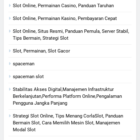
Slot Online, Permainan Casino, Panduan Taruhan
Slot Online, Permainan Kasino, Pembayaran Cepat
Slot Online, Situs Resmi, Panduan Pemula, Server Stabil,
Tips Bermain, Strategi Slot
Slot, Permainan, Slot Gacor
spaceman
spaceman slot
Stabilitas Akses Digital,Manajemen Infrastruktur
Berkelanjutan,Performa Platform Online,Pengalaman
Pengguna Jangka Panjang
Strategi Slot Online, Tips Menang CorlaSlot, Panduan
Bermain Slot, Cara Memilih Mesin Slot, Manajemen
Modal Slot