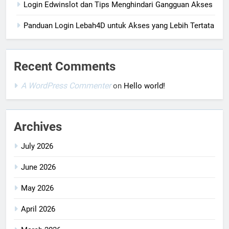
Login Edwinslot dan Tips Menghindari Gangguan Akses
Panduan Login Lebah4D untuk Akses yang Lebih Tertata
Recent Comments
A WordPress Commenter
on
Hello world!
Archives
July 2026
June 2026
May 2026
April 2026