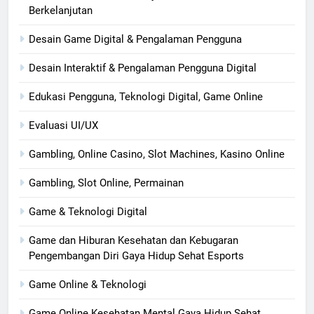
Berkelanjutan
Desain Game Digital & Pengalaman Pengguna
Desain Interaktif & Pengalaman Pengguna Digital
Edukasi Pengguna, Teknologi Digital, Game Online
Evaluasi UI/UX
Gambling, Online Casino, Slot Machines, Kasino Online
Gambling, Slot Online, Permainan
Game & Teknologi Digital
Game dan Hiburan Kesehatan dan Kebugaran
Pengembangan Diri Gaya Hidup Sehat Esports
Game Online & Teknologi
Game Online Kesehatan Mental Gaya Hidup Sehat