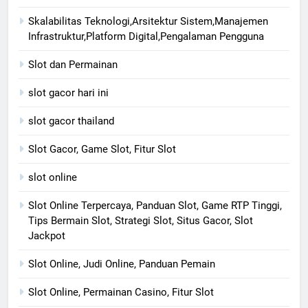
Skalabilitas Teknologi,Arsitektur Sistem,Manajemen
Infrastruktur,Platform Digital,Pengalaman Pengguna
Slot dan Permainan
slot gacor hari ini
slot gacor thailand
Slot Gacor, Game Slot, Fitur Slot
slot online
Slot Online Terpercaya, Panduan Slot, Game RTP Tinggi,
Tips Bermain Slot, Strategi Slot, Situs Gacor, Slot
Jackpot
Slot Online, Judi Online, Panduan Pemain
Slot Online, Permainan Casino, Fitur Slot