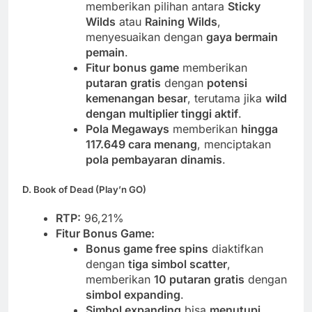
memberikan pilihan antara
Sticky
Wilds
atau
Raining Wilds
,
menyesuaikan dengan
gaya bermain
pemain
.
Fitur bonus game
memberikan
putaran gratis
dengan
potensi
kemenangan besar
, terutama jika
wild
dengan multiplier tinggi aktif
.
Pola Megaways
memberikan
hingga
117.649 cara menang
, menciptakan
pola pembayaran dinamis
.
D. Book of Dead (Play’n GO)
RTP:
96,21%
Fitur Bonus Game:
Bonus game free spins
diaktifkan
dengan
tiga simbol scatter
,
memberikan
10 putaran gratis
dengan
simbol expanding
.
Simbol expanding
bisa
menutupi