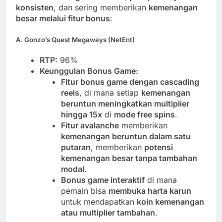
konsisten
, dan sering memberikan
kemenangan
besar melalui fitur bonus
:
A. Gonzo’s Quest Megaways (NetEnt)
RTP:
96%
Keunggulan Bonus Game:
Fitur bonus game dengan cascading
reels
, di mana setiap
kemenangan
beruntun meningkatkan multiplier
hingga 15x
di
mode free spins
.
Fitur avalanche
memberikan
kemenangan beruntun dalam satu
putaran
, memberikan
potensi
kemenangan besar tanpa tambahan
modal
.
Bonus game interaktif
di mana
pemain bisa
membuka harta karun
untuk mendapatkan
koin kemenangan
atau multiplier tambahan
.