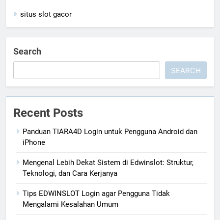
situs slot gacor
Search
SEARCH
Recent Posts
Panduan TIARA4D Login untuk Pengguna Android dan
iPhone
Mengenal Lebih Dekat Sistem di Edwinslot: Struktur,
Teknologi, dan Cara Kerjanya
Tips EDWINSLOT Login agar Pengguna Tidak
Mengalami Kesalahan Umum