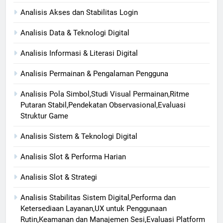
Analisis Akses dan Stabilitas Login
Analisis Data & Teknologi Digital
Analisis Informasi & Literasi Digital
Analisis Permainan & Pengalaman Pengguna
Analisis Pola Simbol,Studi Visual Permainan,Ritme
Putaran Stabil,Pendekatan Observasional,Evaluasi
Struktur Game
Analisis Sistem & Teknologi Digital
Analisis Slot & Performa Harian
Analisis Slot & Strategi
Analisis Stabilitas Sistem Digital,Performa dan
Ketersediaan Layanan,UX untuk Penggunaan
Rutin,Keamanan dan Manajemen Sesi,Evaluasi Platform