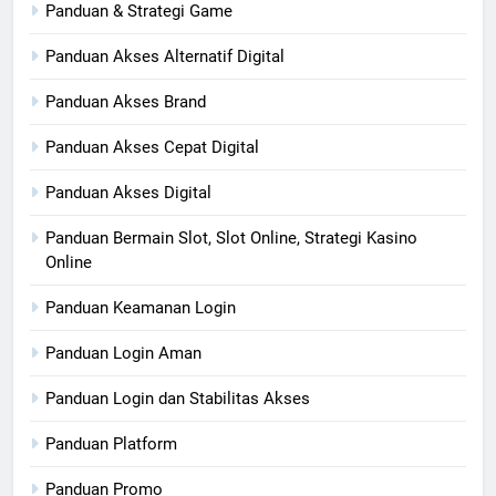
Panduan & Strategi Game
Panduan Akses Alternatif Digital
Panduan Akses Brand
Panduan Akses Cepat Digital
Panduan Akses Digital
Panduan Bermain Slot, Slot Online, Strategi Kasino
Online
Panduan Keamanan Login
Panduan Login Aman
Panduan Login dan Stabilitas Akses
Panduan Platform
Panduan Promo