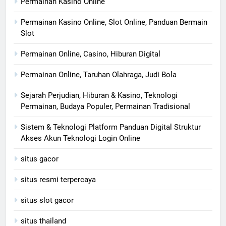
Permainan Kasino Online
Permainan Kasino Online, Slot Online, Panduan Bermain
Slot
Permainan Online, Casino, Hiburan Digital
Permainan Online, Taruhan Olahraga, Judi Bola
Sejarah Perjudian, Hiburan & Kasino, Teknologi
Permainan, Budaya Populer, Permainan Tradisional
Sistem & Teknologi Platform Panduan Digital Struktur
Akses Akun Teknologi Login Online
situs gacor
situs resmi terpercaya
situs slot gacor
situs thailand