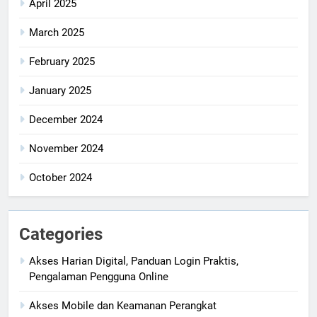
April 2025
March 2025
February 2025
January 2025
December 2024
November 2024
October 2024
Categories
Akses Harian Digital, Panduan Login Praktis,
Pengalaman Pengguna Online
Akses Mobile dan Keamanan Perangkat