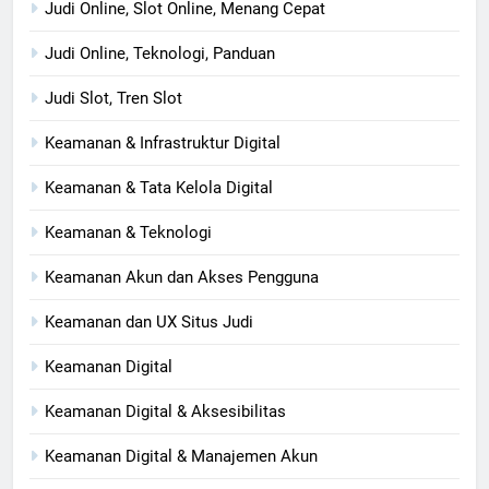
Judi Online, Slot Online, Menang Cepat
Judi Online, Teknologi, Panduan
Judi Slot, Tren Slot
Keamanan & Infrastruktur Digital
Keamanan & Tata Kelola Digital
Keamanan & Teknologi
Keamanan Akun dan Akses Pengguna
Keamanan dan UX Situs Judi
Keamanan Digital
Keamanan Digital & Aksesibilitas
Keamanan Digital & Manajemen Akun