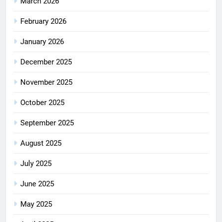
March 2026
February 2026
January 2026
December 2025
November 2025
October 2025
September 2025
August 2025
July 2025
June 2025
May 2025