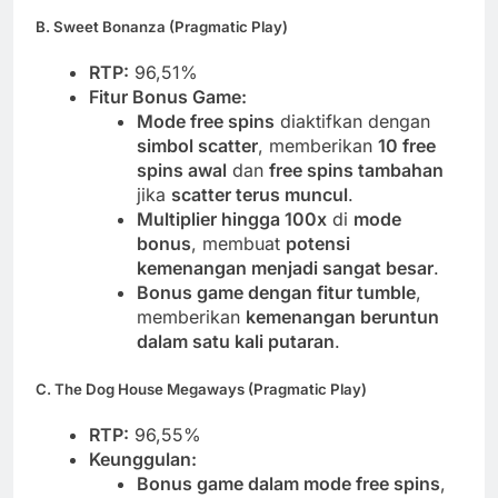
B. Sweet Bonanza (Pragmatic Play)
RTP:
96,51%
Fitur Bonus Game:
Mode free spins
diaktifkan dengan
simbol scatter
, memberikan
10 free
spins awal
dan
free spins tambahan
jika
scatter terus muncul
.
Multiplier hingga 100x
di
mode
bonus
, membuat
potensi
kemenangan menjadi sangat besar
.
Bonus game dengan fitur tumble
,
memberikan
kemenangan beruntun
dalam satu kali putaran
.
C. The Dog House Megaways (Pragmatic Play)
RTP:
96,55%
Keunggulan:
Bonus game dalam mode free spins
,