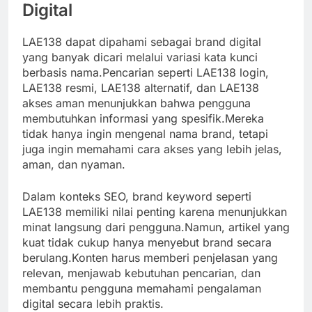
Digital
LAE138 dapat dipahami sebagai brand digital
yang banyak dicari melalui variasi kata kunci
berbasis nama.Pencarian seperti LAE138 login,
LAE138 resmi, LAE138 alternatif, dan LAE138
akses aman menunjukkan bahwa pengguna
membutuhkan informasi yang spesifik.Mereka
tidak hanya ingin mengenal nama brand, tetapi
juga ingin memahami cara akses yang lebih jelas,
aman, dan nyaman.
Dalam konteks SEO, brand keyword seperti
LAE138 memiliki nilai penting karena menunjukkan
minat langsung dari pengguna.Namun, artikel yang
kuat tidak cukup hanya menyebut brand secara
berulang.Konten harus memberi penjelasan yang
relevan, menjawab kebutuhan pencarian, dan
membantu pengguna memahami pengalaman
digital secara lebih praktis.