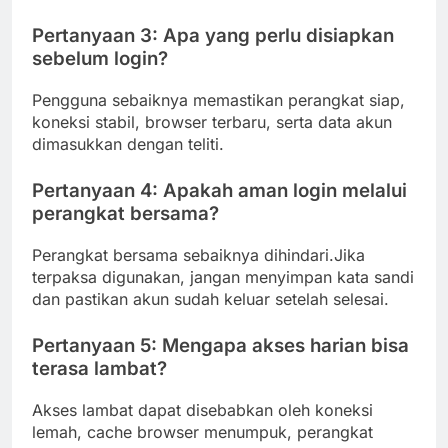
Pertanyaan 3: Apa yang perlu disiapkan
sebelum login?
Pengguna sebaiknya memastikan perangkat siap,
koneksi stabil, browser terbaru, serta data akun
dimasukkan dengan teliti.
Pertanyaan 4: Apakah aman login melalui
perangkat bersama?
Perangkat bersama sebaiknya dihindari.Jika
terpaksa digunakan, jangan menyimpan kata sandi
dan pastikan akun sudah keluar setelah selesai.
Pertanyaan 5: Mengapa akses harian bisa
terasa lambat?
Akses lambat dapat disebabkan oleh koneksi
lemah, cache browser menumpuk, perangkat