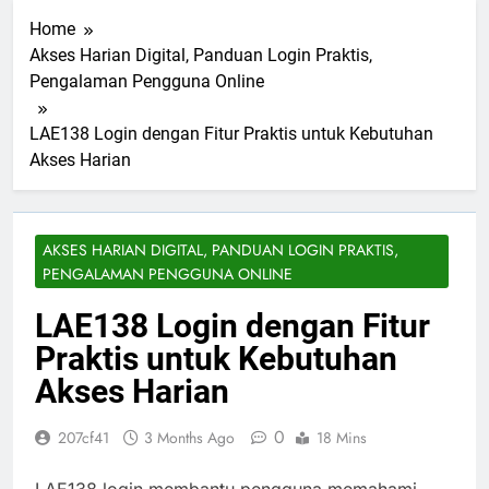
Home
Akses Harian Digital, Panduan Login Praktis,
Pengalaman Pengguna Online
LAE138 Login dengan Fitur Praktis untuk Kebutuhan
Akses Harian
AKSES HARIAN DIGITAL, PANDUAN LOGIN PRAKTIS,
PENGALAMAN PENGGUNA ONLINE
LAE138 Login dengan Fitur
Praktis untuk Kebutuhan
Akses Harian
0
207cf41
3 Months Ago
18 Mins