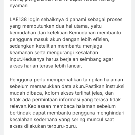
nyaman.
LAE138 login sebaiknya dipahami sebagai proses
yang membutuhkan dua hal utama, yaitu
kemudahan dan ketelitian.Kemudahan membantu
pengguna masuk akun dengan lebih efisien,
sedangkan ketelitian membantu menjaga
keamanan serta mengurangi kesalahan
input.Keduanya harus berjalan seimbang agar
akses harian terasa lebih lancar.
Pengguna perlu memperhatikan tampilan halaman
sebelum memasukkan data akun.Pastikan instruksi
mudah dibaca, kolom akses terlihat jelas, dan
tidak ada permintaan informasi yang terasa tidak
relevan.Kebiasaan membaca halaman sebelum
bertindak dapat membantu pengguna menghindari
kesalahan sederhana yang sering muncul saat
akses dilakukan terburu-buru.