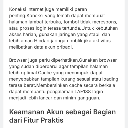
Koneksi internet juga memiliki peran
penting.Koneksi yang lemah dapat membuat
halaman lambat terbuka, tombol tidak merespons,
atau proses login terasa tertunda.Untuk kebutuhan
akses harian, gunakan jaringan yang stabil dan
lebih aman.Hindari jaringan publik jika aktivitas
melibatkan data akun pribadi.
Browser juga perlu diperhatikan.Gunakan browser
yang sudah diperbarui agar tampilan halaman
lebih optimal.Cache yang menumpuk dapat
menyebabkan tampilan kurang sesuai atau loading
terasa berat.Membersihkan cache secara berkala
dapat membantu pengalaman LAE138 login
menjadi lebih lancar dan minim gangguan.
Keamanan Akun sebagai Bagian
dari Fitur Praktis