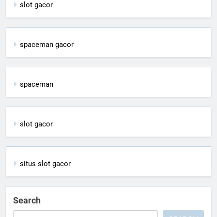
slot gacor
spaceman gacor
spaceman
slot gacor
situs slot gacor
Search