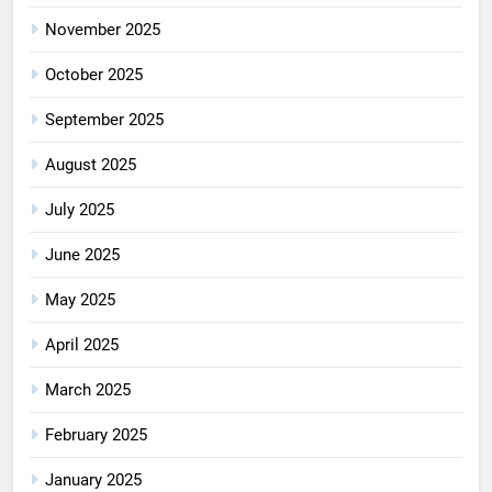
November 2025
October 2025
September 2025
August 2025
July 2025
June 2025
May 2025
April 2025
March 2025
February 2025
January 2025