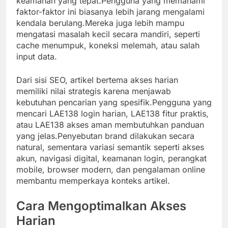
keamanan yang tepat.Pengguna yang memahami
faktor-faktor ini biasanya lebih jarang mengalami
kendala berulang.Mereka juga lebih mampu
mengatasi masalah kecil secara mandiri, seperti
cache menumpuk, koneksi melemah, atau salah
input data.
Dari sisi SEO, artikel bertema akses harian
memiliki nilai strategis karena menjawab
kebutuhan pencarian yang spesifik.Pengguna yang
mencari LAE138 login harian, LAE138 fitur praktis,
atau LAE138 akses aman membutuhkan panduan
yang jelas.Penyebutan brand dilakukan secara
natural, sementara variasi semantik seperti akses
akun, navigasi digital, keamanan login, perangkat
mobile, browser modern, dan pengalaman online
membantu memperkaya konteks artikel.
Cara Mengoptimalkan Akses
Harian