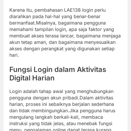
Karena itu, pembahasan LAE138 login perlu
diarahkan pada hal-hal yang benar-benar
bermanfaat.Misalnya, bagaimana pengguna
memahami tampilan login, apa saja faktor yang
membuat akses terasa lancar, bagaimana menjaga
akun tetap aman, dan bagaimana menyesuaikan
akses dengan perangkat yang digunakan setiap
hari.
Fungsi Login dalam Aktivitas
Digital Harian
Login adalah tahap awal yang menghubungkan
pengguna dengan akun pribadi.Dalam aktivitas
harian, proses ini sebaiknya berjalan sederhana
dan tidak membingungkan.Jika pengguna harus
mengulang langkah berkali-kali, membaca
instruksi yang tidak jelas, atau menebak fungsi
menu, pengalaman online dapat terasa kurang