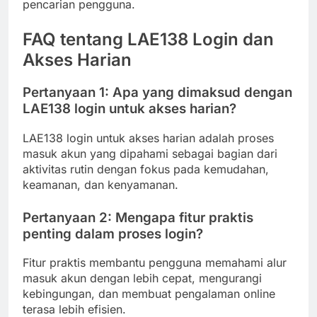
pencarian pengguna.
FAQ tentang LAE138 Login dan
Akses Harian
Pertanyaan 1: Apa yang dimaksud dengan
LAE138 login untuk akses harian?
LAE138 login untuk akses harian adalah proses
masuk akun yang dipahami sebagai bagian dari
aktivitas rutin dengan fokus pada kemudahan,
keamanan, dan kenyamanan.
Pertanyaan 2: Mengapa fitur praktis
penting dalam proses login?
Fitur praktis membantu pengguna memahami alur
masuk akun dengan lebih cepat, mengurangi
kebingungan, dan membuat pengalaman online
terasa lebih efisien.