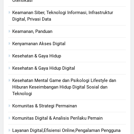
Otentikasi
Keamanan Siber, Teknologi Informasi, Infrastruktur
Digital, Privasi Data
Keamanan, Panduan
Kenyamanan Akses Digital
Kesehatan & Gaya Hidup
Kesehatan & Gaya Hidup Digital
Kesehatan Mental Game dan Psikologi Lifestyle dan
Hiburan Keseimbangan Hidup Digital Sosial dan
Teknologi
Komunitas & Strategi Permainan
Komunitas Digital & Analisis Perilaku Pemain
Layanan Digital,Efisiensi Online,Pengalaman Pengguna