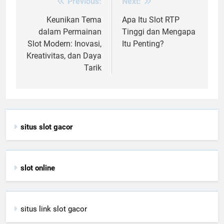
Previous:
Next:
Post
navigation
Keunikan Tema
Apa Itu Slot RTP
dalam Permainan
Tinggi dan Mengapa
Slot Modern: Inovasi,
Itu Penting?
Kreativitas, dan Daya
Tarik
situs slot gacor
slot online
situs link slot gacor