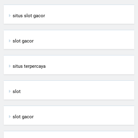
situs slot gacor
slot gacor
situs terpercaya
slot
slot gacor