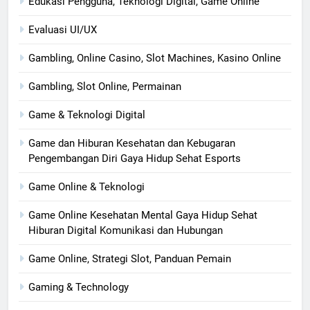
Edukasi Pengguna, Teknologi Digital, Game Online
Evaluasi UI/UX
Gambling, Online Casino, Slot Machines, Kasino Online
Gambling, Slot Online, Permainan
Game & Teknologi Digital
Game dan Hiburan Kesehatan dan Kebugaran
Pengembangan Diri Gaya Hidup Sehat Esports
Game Online & Teknologi
Game Online Kesehatan Mental Gaya Hidup Sehat
Hiburan Digital Komunikasi dan Hubungan
Game Online, Strategi Slot, Panduan Pemain
Gaming & Technology