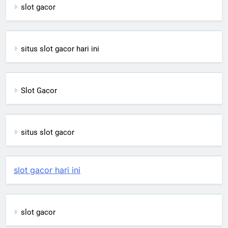
slot gacor
situs slot gacor hari ini
Slot Gacor
situs slot gacor
slot gacor hari ini
slot gacor