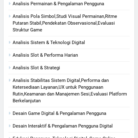
Analisis Permainan & Pengalaman Pengguna
Analisis Pola Simbol,Studi Visual Permainan,Ritme
Putaran Stabil,Pendekatan Observasional,Evaluasi
Struktur Game
Analisis Sistem & Teknologi Digital
Analisis Slot & Performa Harian
Analisis Slot & Strategi
Analisis Stabilitas Sistem Digital,Performa dan
Ketersediaan Layanan,UX untuk Penggunaan
Rutin,Keamanan dan Manajemen Sesi,Evaluasi Platform
Berkelanjutan
Desain Game Digital & Pengalaman Pengguna
Desain Interaktif & Pengalaman Pengguna Digital