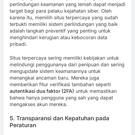
perlindungan keamanan yang lemah dapat menjadi
target bagi para pelaku kejahatan siber. Oleh
karena itu, memilih situs terpercaya yang sudah
terbukti memiliki sistem perlindungan yang baik
adalah langkah preventif yang penting untuk
menghindari kerugian atau kebocoran data
pribadi.
Situs terpercaya sering memiliki kebijakan untuk
melindungi penggunanya dari penipuan dan sering
mengupdate sistem keamanannya untuk
menangkal ancaman baru. Mereka juga
memberikan fitur verifikasi tambahan seperti
autentikasi dua faktor (2FA)
untuk memastikan
bahwa hanya pengguna yang sah yang dapat
mengakses akun mereka.
5.
Transparansi dan Kepatuhan pada
Peraturan