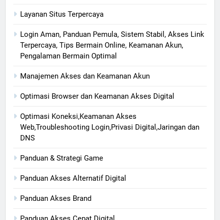
Layanan Situs Terpercaya
Login Aman, Panduan Pemula, Sistem Stabil, Akses Link
Terpercaya, Tips Bermain Online, Keamanan Akun,
Pengalaman Bermain Optimal
Manajemen Akses dan Keamanan Akun
Optimasi Browser dan Keamanan Akses Digital
Optimasi Koneksi,Keamanan Akses
Web,Troubleshooting Login,Privasi Digital,Jaringan dan
DNS
Panduan & Strategi Game
Panduan Akses Alternatif Digital
Panduan Akses Brand
Panduan Akses Cepat Digital