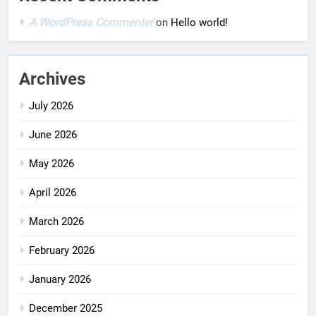
A WordPress Commenter
on
Hello world!
Archives
July 2026
June 2026
May 2026
April 2026
March 2026
February 2026
January 2026
December 2025