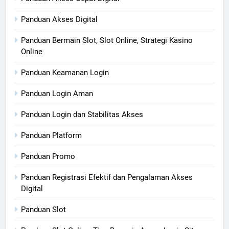
Panduan Akses Digital
Panduan Bermain Slot, Slot Online, Strategi Kasino
Online
Panduan Keamanan Login
Panduan Login Aman
Panduan Login dan Stabilitas Akses
Panduan Platform
Panduan Promo
Panduan Registrasi Efektif dan Pengalaman Akses
Digital
Panduan Slot