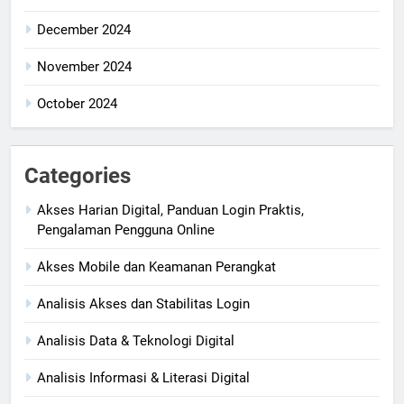
December 2024
November 2024
October 2024
Categories
Akses Harian Digital, Panduan Login Praktis,
Pengalaman Pengguna Online
Akses Mobile dan Keamanan Perangkat
Analisis Akses dan Stabilitas Login
Analisis Data & Teknologi Digital
Analisis Informasi & Literasi Digital