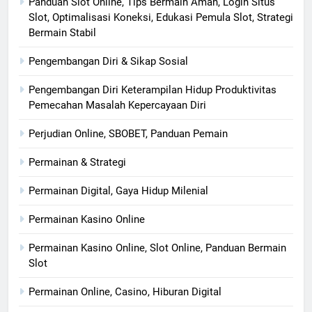
Panduan Slot Online, Tips Bermain Aman, Login Situs
Slot, Optimalisasi Koneksi, Edukasi Pemula Slot, Strategi
Bermain Stabil
Pengembangan Diri & Sikap Sosial
Pengembangan Diri Keterampilan Hidup Produktivitas
Pemecahan Masalah Kepercayaan Diri
Perjudian Online, SBOBET, Panduan Pemain
Permainan & Strategi
Permainan Digital, Gaya Hidup Milenial
Permainan Kasino Online
Permainan Kasino Online, Slot Online, Panduan Bermain
Slot
Permainan Online, Casino, Hiburan Digital