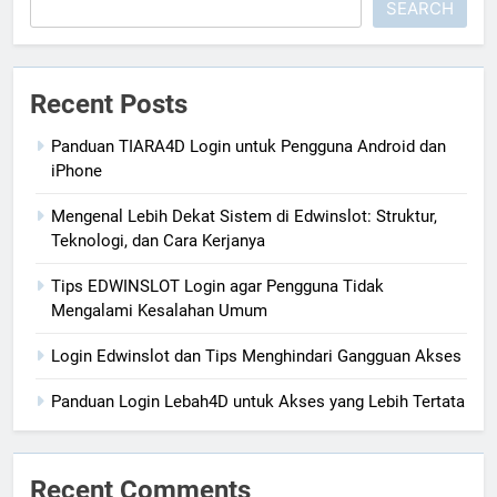
SEARCH
Recent Posts
Panduan TIARA4D Login untuk Pengguna Android dan
iPhone
Mengenal Lebih Dekat Sistem di Edwinslot: Struktur,
Teknologi, dan Cara Kerjanya
Tips EDWINSLOT Login agar Pengguna Tidak
Mengalami Kesalahan Umum
Login Edwinslot dan Tips Menghindari Gangguan Akses
Panduan Login Lebah4D untuk Akses yang Lebih Tertata
Recent Comments