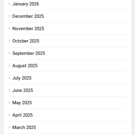
January 2026
December 2025
November 2025
October 2025
September 2025
August 2025
July 2025
June 2025
May 2025
April 2025
March 2025