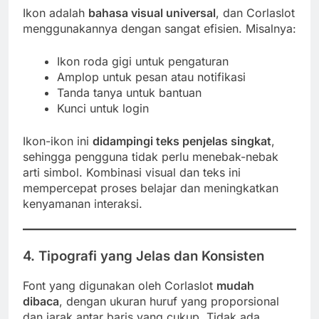
Ikon adalah
bahasa visual universal
, dan Corlaslot
menggunakannya dengan sangat efisien. Misalnya:
Ikon roda gigi untuk pengaturan
Amplop untuk pesan atau notifikasi
Tanda tanya untuk bantuan
Kunci untuk login
Ikon-ikon ini
didampingi teks penjelas singkat
,
sehingga pengguna tidak perlu menebak-nebak
arti simbol. Kombinasi visual dan teks ini
mempercepat proses belajar dan meningkatkan
kenyamanan interaksi.
4.
Tipografi yang Jelas dan Konsisten
Font yang digunakan oleh Corlaslot
mudah
dibaca
, dengan ukuran huruf yang proporsional
dan jarak antar baris yang cukup. Tidak ada