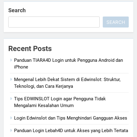
Search
SEARCH
Recent Posts
Panduan TIARA4D Login untuk Pengguna Android dan
iPhone
Mengenal Lebih Dekat Sistem di Edwinslot: Struktur,
Teknologi, dan Cara Kerjanya
Tips EDWINSLOT Login agar Pengguna Tidak
Mengalami Kesalahan Umum
Login Edwinslot dan Tips Menghindari Gangguan Akses
Panduan Login Lebah4D untuk Akses yang Lebih Tertata