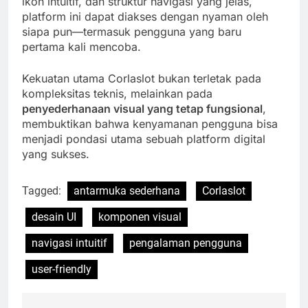
ikon intuitif, dan struktur navigasi yang jelas,
platform ini dapat diakses dengan nyaman oleh
siapa pun—termasuk pengguna yang baru
pertama kali mencoba.
Kekuatan utama Corlaslot bukan terletak pada
kompleksitas teknis, melainkan pada
penyederhanaan visual yang tetap fungsional
,
membuktikan bahwa kenyamanan pengguna bisa
menjadi pondasi utama sebuah platform digital
yang sukses.
Tagged:
antarmuka sederhana
Corlaslot
desain UI
komponen visual
navigasi intuitif
pengalaman pengguna
user-friendly