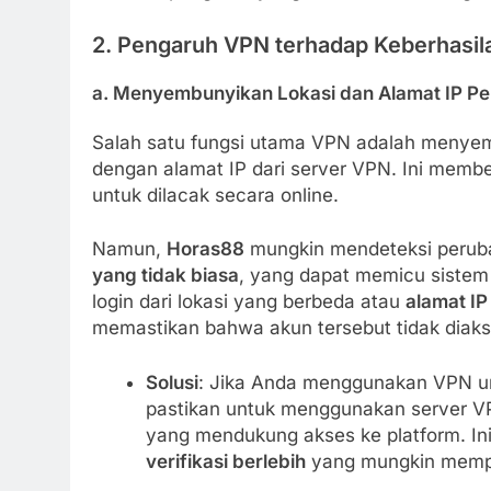
2. Pengaruh VPN terhadap Keberhasil
a.
Menyembunyikan Lokasi dan Alamat IP P
Salah satu fungsi utama VPN adalah meny
dengan alamat IP dari server VPN. Ini memb
untuk dilacak secara online.
Namun,
Horas88
mungkin mendeteksi peruba
yang tidak biasa
, yang dapat memicu siste
login dari lokasi yang berbeda atau
alamat IP
memastikan bahwa akun tersebut tidak diakse
Solusi
: Jika Anda menggunakan VPN unt
pastikan untuk menggunakan server 
yang mendukung akses ke platform. I
verifikasi berlebih
yang mungkin mempe