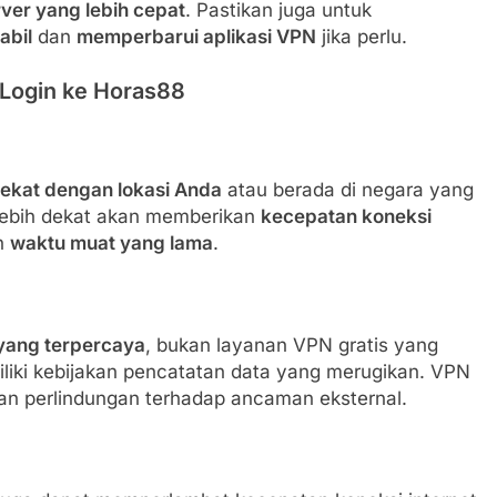
ver yang lebih cepat
. Pastikan juga untuk
abil
dan
memperbarui aplikasi VPN
jika perlu.
 Login ke Horas88
dekat dengan lokasi Anda
atau berada di negara yang
lebih dekat akan memberikan
kecepatan koneksi
an
waktu muat yang lama
.
yang terpercaya
, bukan layanan VPN gratis yang
iki kebijakan pencatatan data yang merugikan. VPN
n perlindungan terhadap ancaman eksternal.