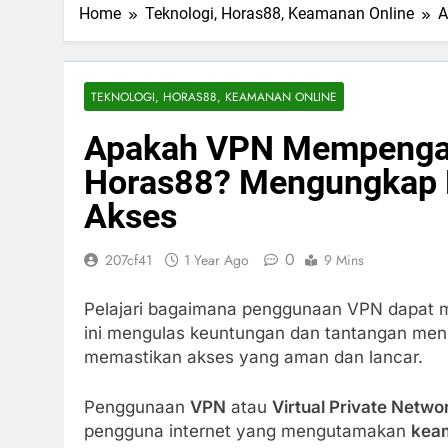
Home
Teknologi, Horas88, Keamanan Online
A
TEKNOLOGI, HORAS88, KEAMANAN ONLINE
Apakah VPN Mempengaru
Horas88? Mengungkap 
Akses
0
207cf41
1 Year Ago
9 Mins
Pelajari bagaimana penggunaan VPN dapat me
ini mengulas keuntungan dan tantangan me
memastikan akses yang aman dan lancar.
Penggunaan
VPN
atau
Virtual Private Netwo
pengguna internet yang mengutamakan
keam