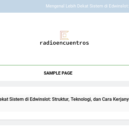
Mengenal Lebih Dekat Sistem di Edwinslot: 
Tips EDWINSLOT Login agar Pengg
Login Edwinslot
Panduan TIARA4D Logi
io Encuentros
Mengenal Lebih Dekat Sistem di Edwinslot: 
 Musik Dan Acara Menarik Di Radio Encuentros. Stasiun Radio 
Tips EDWINSLOT Login agar Pengg
SAMPLE PAGE
Login Edwinslot
 Edwinslot: Struktur, Teknologi, dan Cara Kerjanya
Tips
1 Mon