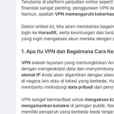
Terutama di platform perjudian online sepert
finansial sangat penting, penggunaan VPN
Namun, apakah
VPN memengaruhi keberhasi
Dalam artikel ini, kita akan membahas bag
login ke
Horas88
, serta keuntungan dan tan
yang ingin mengakses akun mereka dengan 
1. Apa Itu VPN dan Bagaimana Cara Ke
VPN
adalah layanan yang memungkinkan A
dengan mengenkripsi data dan menyembunyi
alamat IP
Anda akan digantikan dengan alamat 
di negara lain atau di lokasi yang berbeda. 
membantu melindungi
data pribadi
dari peny
VPN sangat bermanfaat untuk
mengakses kon
mengamankan koneksi
di jaringan publik. 
memiliki pengaruh yang berbeda-beda tergant