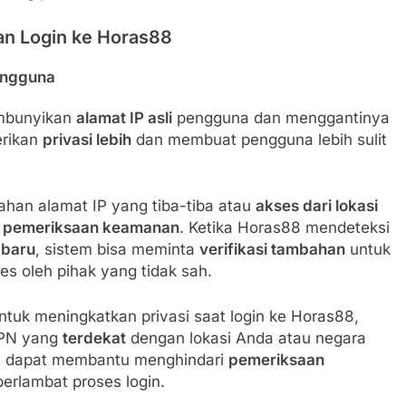
an Login ke Horas88
engguna
embunyikan
alamat IP asli
pengguna dan menggantinya
erikan
privasi lebih
dan membuat pengguna lebih sulit
han alamat IP yang tiba-tiba atau
akses dari lokasi
m
pemeriksaan keamanan
. Ketika Horas88 mendeteksi
 baru
, sistem bisa meminta
verifikasi tambahan
untuk
s oleh pihak yang tidak sah.
uk meningkatkan privasi saat login ke Horas88,
VPN yang
terdekat
dengan lokasi Anda atau negara
ni dapat membantu menghindari
pemeriksaan
rlambat proses login.