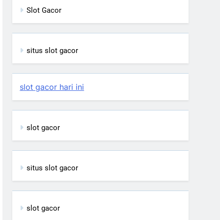
Slot Gacor
situs slot gacor
slot gacor hari ini
slot gacor
situs slot gacor
slot gacor